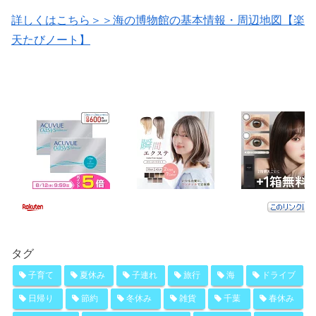
詳しくはこちら＞＞海の博物館の基本情報・周辺地図【楽
天たびノート】
タグ
子育て
夏休み
子連れ
旅行
海
ドライブ
日帰り
節約
冬休み
雑貨
千葉
春休み