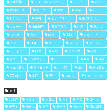
海水浴場
ニコニコレンタカー
レシピ
遊び
便利グッズ
お土産
ママ
海岸
カフェ
レンタカー
勝浦
ホットプレート
格安レンタカー
キッチン
自由研究
無印良品
沖縄
磯遊び
how to
自炊
鵜原
収納
ジェルネイル
テント
LINE
ライン
ルール
アイロン
ドライヤー
飼育
金魚
ドジョウ
どじょう
タニシ
アラマキガイ
レジャーシート
昼食
食事
お菓子作り
プレゼント
クーポン
割引
旅行支援
素泊まり
土産
飼う
たにし
セルフネイル
旅行
お土産
ドライブ
冬休み
勝浦
千葉
夏休み
子育て
子連れ
旅行
日帰り
春休み
海水浴場