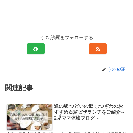
うの 紗羅をフォローする
うの 紗羅
関連記事
道の駅 つどいの郷 むつざわのお
旅行
すすめ石窯ピザランチをご紹介～
2児ママ体験ブログ～