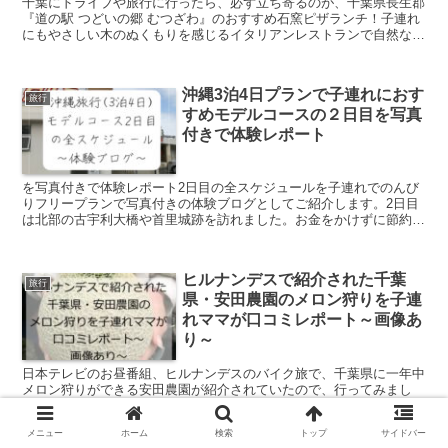
千葉にドライブや旅行に行ったら、必ず立ち寄るのが、千葉県長生郡
『道の駅 つどいの郷 むつざわ』のおすすめ石窯ピザランチ！子連れ
にもやさしい木のぬくもりを感じるイタリアンレストランで自然な野
菜たっぷりのランチをおすすめします。
沖縄3泊4日プランで子連れにおす
旅行
すめモデルコースの２日目を写真
付きで体験レポート
を写真付きで体験レポート2日目の全スケジュールを子連れでのんび
りフリープランで写真付きの体験ブログとしてご紹介します。2日目
は北部の古宇利大橋や首里城跡を訪れました。お金をかけずに節約し
ながら行けるスポットや行き先、スケジュールを決めるのに役立てて
いただけたら嬉しいです。
ヒルナンデスで紹介された千葉
旅行
県・安田農園のメロン狩りを子連
れママが口コミレポート～画像あ
り～
日本テレビのお昼番組、ヒルナンデスのバイク旅で、千葉県に一年中
メロン狩りができる安田農園が紹介されていたので、行ってみまし
た。おいしくて大満足だったので、予約方法・料金・行き方・感想・
わが家のクチコミレビューを写真付きで詳しくレポートします。
メニュー
ホーム
検索
トップ
サイドバー