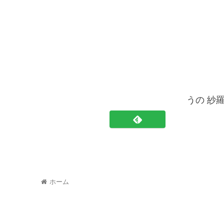
うの 紗
ホーム