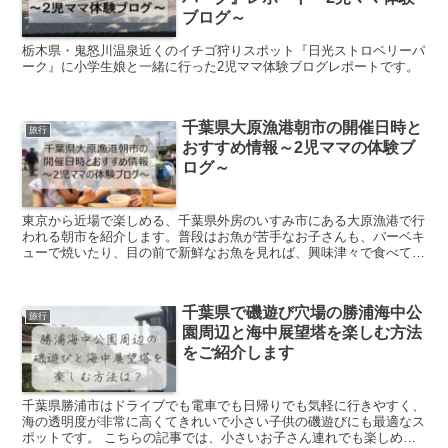
ブログ～
栃木県・鬼怒川温泉近くのイチゴ狩りスポット『日光ストロベリーパ
ーク』に小学生娘と一緒に行った2児ママ体験ブログレポートです。
千葉県大原漁港朝市の開催日時と
旅行
おすすめ情報～2児ママの体験ブ
ログ～
東京から近場で楽しめる、千葉県外房のいすみ市にある大原漁港で行
われる朝市を紹介します。普段はお魚が苦手なお子さんも、バーベキ
ューで焼いたり、目の前で新鮮なお魚を見れば、興味津々で食べてく
れること間違いなし。お魚好きになるきっかけづくりにもおすすめし
ます。
千葉県で磯遊び穴場の勝浦海中公
旅行
園周辺と海中展望塔を楽しむ方法
をご紹介します
千葉県勝浦市はドライブでも電車でも日帰りでも気軽に行きやすく、
海の透明度が非常に高くてきれいで小さい子供の磯遊びにも最適なス
ポットです。 こちらの記事では、小さいお子さん連れでも楽しめ