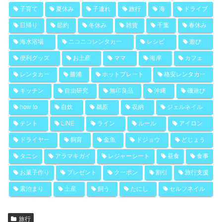
子育て
夏休み
子連れ
旅行
海
ドライブ
日帰り
節約
冬休み
雑貨
千葉
春休み
海水浴場
ニコニコレンタカー
レシピ
遊び
便利グッズ
お土産
ママ
海岸
カフェ
レンタカー
勝浦
ホットプレート
格安レンタカー
キッチン
自由研究
無印良品
沖縄
磯遊び
how to
自炊
鵜原
収納
ジェルネイル
テント
LINE
ライン
ルール
アイロン
ドライヤー
飼育
金魚
ドジョウ
どじょう
タニシ
アラマキガイ
レジャーシート
昼食
食事
お菓子作り
プレゼント
クーポン
割引
旅行支援
素泊まり
土産
飼う
たにし
セルフネイル
旅行