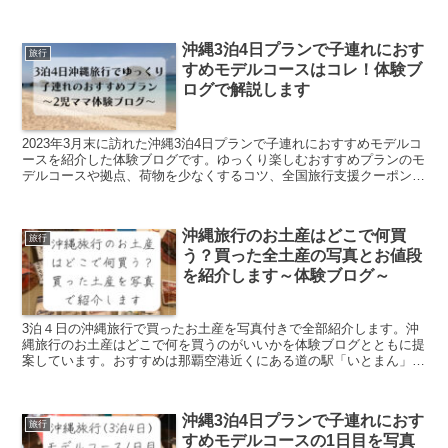
る、かつうら海中公園周辺の磯遊びと海中展望塔の楽しむ方法につい
て紹介しています。
沖縄3泊4日プランで子連れにおす
旅行
すめモデルコースはコレ！体験ブ
ログで解説します
2023年3月末に訪れた沖縄3泊4日プランで子連れにおすすめモデルコ
ースを紹介した体験ブログです。ゆっくり楽しむおすすめプランのモ
デルコースや拠点、荷物を少なくするコツ、全国旅行支援クーポンで
いくらお得になったのかも解説しています。小さいお子さんから大き
いお子さんまで満足できること間違いなしです。
沖縄旅行のお土産はどこで何買
旅行
う？買った全土産の写真とお値段
を紹介します～体験ブログ～
3泊４日の沖縄旅行で買ったお土産を写真付きで全部紹介します。沖
縄旅行のお土産はどこで何を買うのがいいかを体験ブログとともに提
案しています。おすすめは那覇空港近くにある道の駅「いとまん」。
会社や友人へのお土産の参考になれば嬉しいです。
沖縄3泊4日プランで子連れにおす
旅行
すめモデルコースの1日目を写真