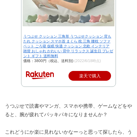
うつぶせ クッション 三角形 うつぶせクッション 背も
たれ クッション スマホ首 まくら 枕 三角 腰枕 ソファ
ベット ごろ寝 仮眠 快適 クッション 北欧 インテリア
雑貨 おしゃれ かわいい 背中 リラックス 誕生日 プレゼ
ント ギフト 送料無料
価格：3800円（税込、送料別)
(2022/6/18時点)
楽天で購入
うつぶせで読書やマンガ、スマホや携帯、ゲームなどをや
ると、腕が疲れてパッキパキになりませんか？
これどうにか楽に見れないかなーっと思って探したら、う