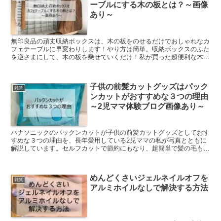
ーブルにする木の板とは？～画像
あり～
無印良品の頑丈収納ボックスは、木の板をのせるだけでおしゃれなカ
フェテーブルに早変わりします！やり方は簡単。収納ボックスのふた
を逆さまにして、木の板を乗せていくだけ！私が買った超便利な木の
板をご紹介します。アウトドアもキャンプでも大活躍なこと間違いな
しです。
子供の前髪カットグッズはパック
雑貨
ンカットがおすすめな３つの理由
～2児ママ体験ブログ画像あり～
パナソニックのパックンカットが子供の前髪カットグッズとしておす
すめな３つの理由を、長年愛用している2児ママの私が写真とともに
解説しています。セルフカットで節約にもなり、超簡単で髪の毛も散
らばらない。出産祝いのギフトにも喜ばれること間違いなしです！
めんどくさいジェルネイルオフを
雑貨
アルミホイルなしで解決する方法