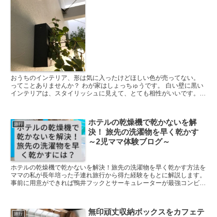
おうちのインテリア、形は気に入ったけどほしい色が売ってない。
ってことありませんか？ わが家はしょっちゅうです。 白い壁に黒い
インテリアは、スタイリッシュに見えて、とても相性がいいです。
わが家では、塗り替えられる小物やインテリ...
ホテルの乾燥機で乾かないを解
旅行
決！ 旅先の洗濯物を早く乾かす
～2児ママ体験ブログ～
ホテルの乾燥機で乾かないを解決！旅先の洗濯物を早く乾かす方法を
ママの私が長年培った子連れ旅行から得た経験をもとに解説します。
事前に用意ができれば鴨井フックとサーキュレーターが最強コンビで
す。タオルオフやドライヤー、空調を使う方法も効果ありです。
無印頑丈収納ボックスをカフェテ
旅行