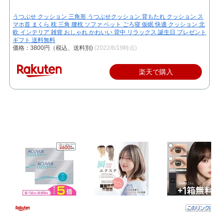
うつぶせ クッション 三角形 うつぶせクッション 背もたれ クッション ス
マホ首 まくら 枕 三角 腰枕 ソファ ベット ごろ寝 仮眠 快適 クッション 北
欧 インテリア 雑貨 おしゃれ かわいい 背中 リラックス 誕生日 プレゼント
ギフト 送料無料
価格：3800円（税込、送料別)
(2022/6/19時点)
楽天で購入