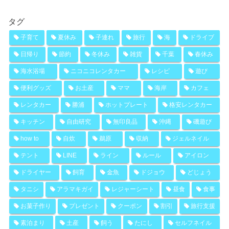
タグ
子育て
夏休み
子連れ
旅行
海
ドライブ
日帰り
節約
冬休み
雑貨
千葉
春休み
海水浴場
ニコニコレンタカー
レシピ
遊び
便利グッズ
お土産
ママ
海岸
カフェ
レンタカー
勝浦
ホットプレート
格安レンタカー
キッチン
自由研究
無印良品
沖縄
磯遊び
how to
自炊
鵜原
収納
ジェルネイル
テント
LINE
ライン
ルール
アイロン
ドライヤー
飼育
金魚
ドジョウ
どじょう
タニシ
アラマキガイ
レジャーシート
昼食
食事
お菓子作り
プレゼント
クーポン
割引
旅行支援
素泊まり
土産
飼う
たにし
セルフネイル