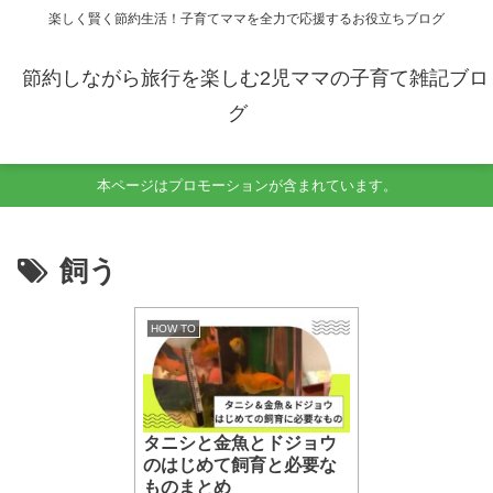
楽しく賢く節約生活！子育てママを全力で応援するお役立ちブログ
節約しながら旅行を楽しむ2児ママの子育て雑記ブロ
グ
本ページはプロモーションが含まれています。
飼う
HOW TO
タニシと金魚とドジョウ
のはじめて飼育と必要な
ものまとめ