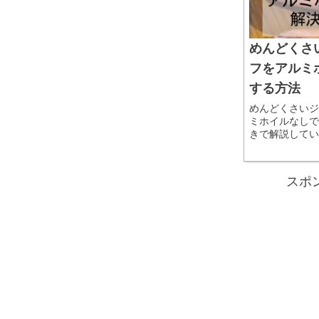
めんどくさ
フをアルミ
する方法
めんどくさいジ
ミホイルなしで
きで解説してい
バーを使った方
な人でも両手を
ルオフできて超
スポ